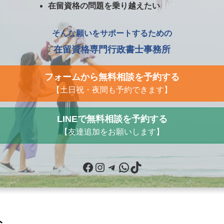
在留資格の問題を乗り越えたい
そんな願いをサポートするための
在留資格専門行政書士事務所
フォームから無料相談を予約する
【土日祝・夜間も予約できます】
LINEで無料相談を予約する
【友達追加をお願いします】
Facebook
Instagram
Telegram
WhatsApp
TikTok
ト