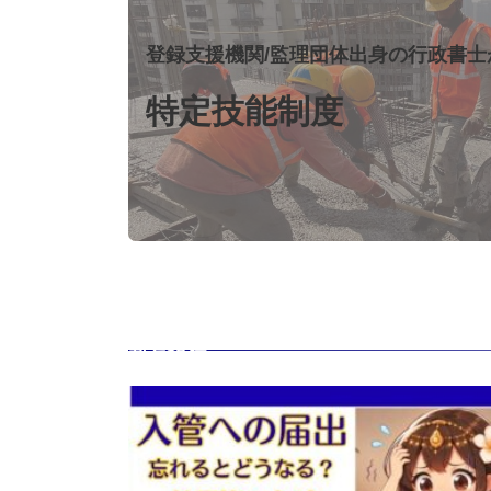
ー
リ
登録支援機関/監理団体出身の行政書士
ン
ク
特定技能制度
新着投稿