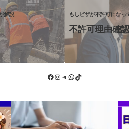
ー
リ
が解説
もしビザが不許可になっ
ン
ク
不許可理由確
Facebook
Instagram
Telegram
WhatsApp
TikTok