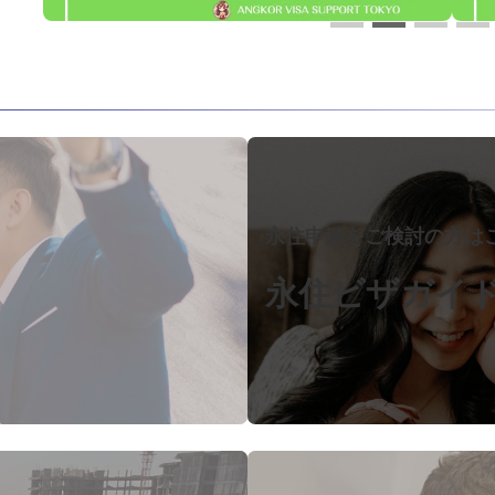
カ
バ
ー
リ
永住申請をご検討の方は
ン
ク
永住ビザガイ
カ
バ