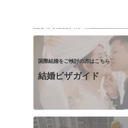
よく読まれているページ
カ
バ
ー
リ
国際結婚をご検討の方はこちら
ン
ク
結婚ビザガイド
カ
バ