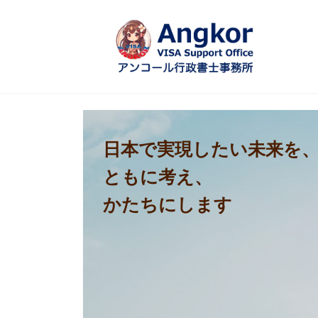
コ
ナ
ン
ビ
テ
ゲ
ン
ー
ツ
シ
へ
ョ
ス
ン
キ
に
ッ
移
プ
動
日本で実現したい未来を
ともに考え、
かたちにします