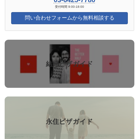
受付時間 9:00-18:00
問い合わせフォームから無料相談する
カ
バ
ー
リ
結婚ビザガイド
ン
ク
カ
バ
ー
リ
永住ビザガイド
ン
ク