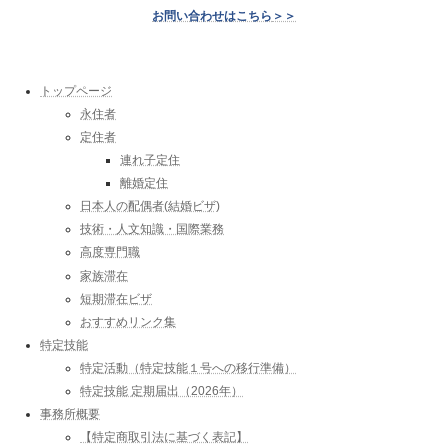
お問い合わせはこちら
＞＞
トップページ
永住者
定住者
連れ子定住
離婚定住
日本人の配偶者(結婚ビザ)
技術・人文知識・国際業務
高度専門職
家族滞在
短期滞在ビザ
おすすめリンク集
特定技能
特定活動（特定技能１号への移行準備）
特定技能 定期届出（2026年）
事務所概要
【特定商取引法に基づく表記】