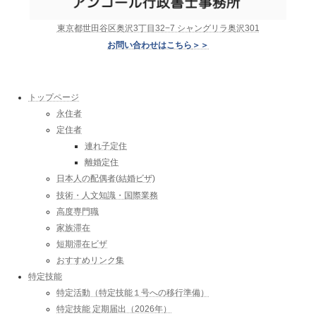
東京都世田谷区奥沢3丁目32−7 シャングリラ奥沢301
お問い合わせはこちら
＞＞
トップページ
永住者
定住者
連れ子定住
離婚定住
日本人の配偶者(結婚ビザ)
技術・人文知識・国際業務
高度専門職
家族滞在
短期滞在ビザ
おすすめリンク集
特定技能
特定活動（特定技能１号への移行準備）
特定技能 定期届出（2026年）