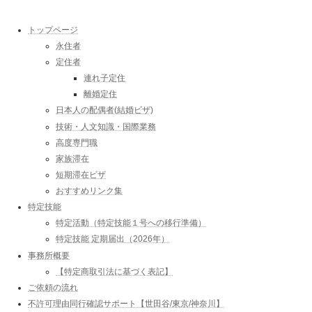
トップページ
永住者
定住者
連れ子定住
離婚定住
日本人の配偶者(結婚ビザ)
技術・人文知識・国際業務
高度専門職
家族滞在
短期滞在ビザ
おすすめリンク集
特定技能
特定活動（特定技能１号への移行準備）
特定技能 定期届出（2026年）
事務所概要
【特定商取引法に基づく表記】
ご依頼の流れ
不許可理由同行確認サポート【世田谷/東京/神奈川】