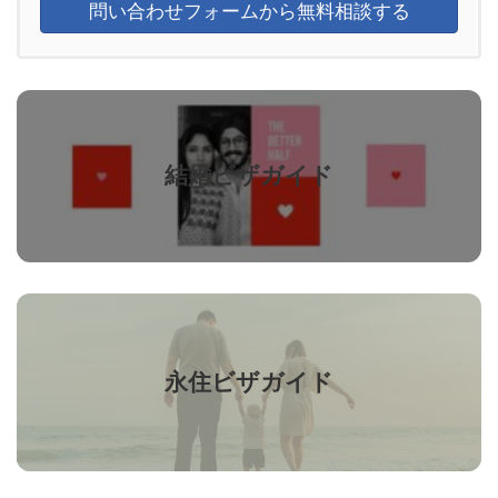
問い合わせフォームから無料相談する
カ
バ
ー
リ
結婚ビザガイド
ン
ク
カ
バ
ー
リ
永住ビザガイド
ン
ク